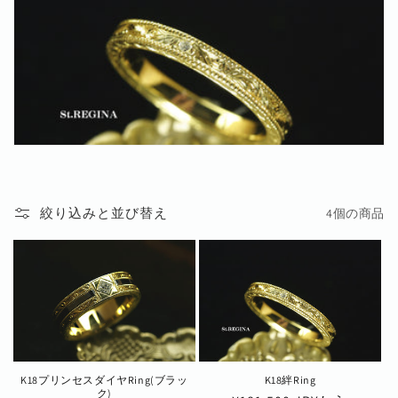
絞り込みと並び替え
4個の商品
K18プリンセスダイヤRing(ブラッ
K18絆Ring
ク)