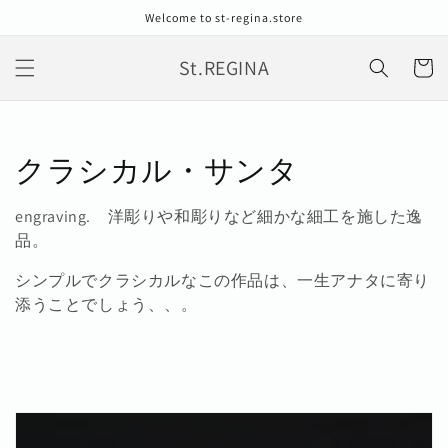
コンテン
Welcome to st-regina.store
ツに進む
カ
St.REGINA
ー
ト
コ
クラシカル・サンタ
レ
engraving. 洋彫りや和彫りなど細かな細工を施した逸
ク
品。
シ
シンプルでクラシカルなこの作品は、一生アナタに寄り
添うことでしょう、、。
ョ
ン
: