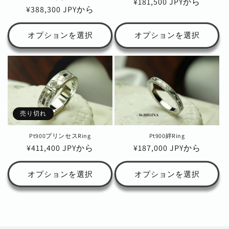
通
¥181,500 JPYから
通
¥388,300 JPYから
常
常
価
価
オプションを選択
オプションを選択
格
格
売り切れ
Pt900プリンセスRing
Pt900絆Ring
通
¥411,400 JPYから
通
¥187,000 JPYから
常
常
価
価
オプションを選択
オプションを選択
格
格