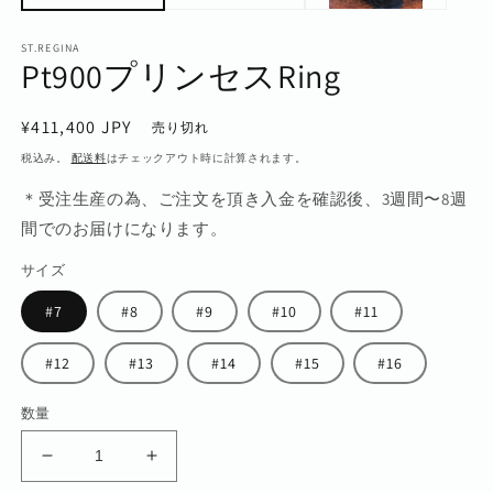
ST.REGINA
Pt900プリンセスRing
通
¥411,400 JPY
売り切れ
常
税込み。
配送料
はチェックアウト時に計算されます。
価
＊受注生産の為、ご注文を頂き入金を確認後、3週間〜8週
格
間でのお届けになります。
サイズ
#7
#8
#9
#10
#11
#12
#13
#14
#15
#16
数量
Pt900
Pt900
プ
プ