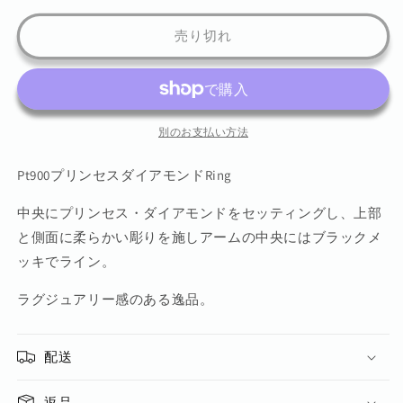
リ
リ
売り切れ
ン
ン
セ
セ
ス
ス
Ring
Ring
の
の
別のお支払い方法
数
数
量
量
Pt900プリンセスダイアモンドRing
を
を
減
増
中央にプリンセス・ダイアモンドをセッティングし、上部
ら
や
と側面に柔らかい彫りを施しアームの中央にはブラックメ
す
す
ッキでライン。
ラグジュアリー感のある逸品。
配送
返品