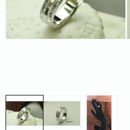
モ
ー
ダ
ル
で
メ
デ
ィ
ア
(1)
(2
を
開
く