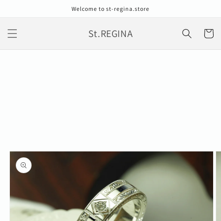
コンテン
Welcome to st-regina.store
ツに進む
カ
St.REGINA
ー
ト
商品情報
にスキッ
プ