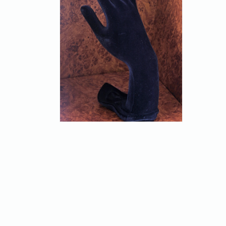
ィ
ィ
ア
ア
(1)
(2)
を
を
開
開
く
く
モ
ー
ダ
ル
で
メ
デ
ィ
ア
(3)
を
開