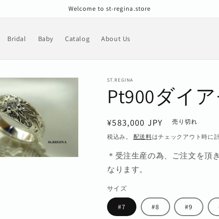
Welcome to st-regina.store
Bridal
Baby
Catalog
About Us
ST.REGINA
Pt900ダイ
通
¥583,000 JPY
売り切れ
常
税込み。
配送料
はチェックアウト時に
価
＊受注生産の為、ご注文を頂き
格
なります。
サイズ
#7
#8
#9