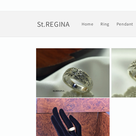
コンテン
ツに進む
St.REGINA
Home
Ring
Pendant
商品情報
にスキッ
プ
モ
モ
ー
ー
ダ
ダ
ル
ル
で
で
メ
メ
デ
デ