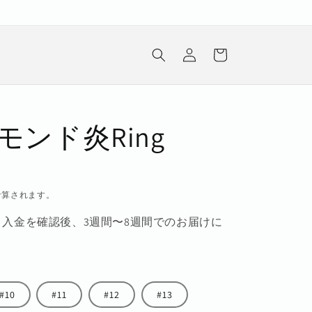
ロ
カ
グ
ー
イ
ト
ン
アモンド炎Ring
計算されます。
入金を確認後、3週間〜8週間でのお届けに
#10
#11
#12
#13