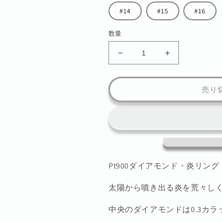
#14
#15
#16
数量
Pt900
Pt900
ダ
ダ
イ
イ
売り
ア
ア
モ
モ
ン
ン
ド
ド
炎
炎
Ring
Ring
の
の
Pt900ダイアモンド・炎リング
数
数
量
量
太陽から噴き出る炎を荒々し
を
を
中央のダイアモンドは0.3カラ
減
増
ら
や