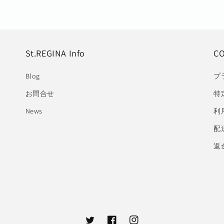
St.REGINA Info
C
Blog
プ
お問合せ
特
News
利
配
返