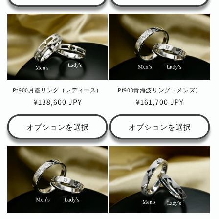
格
格
Pt900月霞リング（レディース）
Pt900青海波リング（メンズ）
通
¥138,600 JPY
通
¥161,700 JPY
常
常
価
価
オプションを選択
オプションを選択
格
格