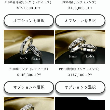
Pt900青海波リング（レディース）
Pt900鱗リング（メンズ）
通
¥151,800 JPY
通
¥165,000 JPY
常
常
価
価
オプションを選択
オプションを選択
格
格
Pt900流水桜リング（メンズ）
Pt900鱗リング（レディース）
通
¥177,100 JPY
通
¥146,300 JPY
常
常
価
価
オプションを選択
オプションを選択
格
格