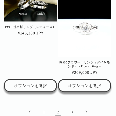
Pt900流水桜リング（レディース）
通
¥146,300 JPY
常
価
格
Pt900フラワー・リング（ダイヤモ
ンド）〜Flower Ring〜
通
¥209,000 JPY
常
価
オプションを選択
オプションを選択
格
1
2
3