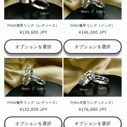
Pt900唐草リング（レディース）
Pt900亀甲リング（メンズ）
通
¥138,600 JPY
通
¥146,300 JPY
常
常
価
価
オプションを選択
オプションを選択
格
格
Pt900亀甲リング（レディース）
Pt900月霞リング（メンズ）
通
¥132,000 JPY
通
¥176,000 JPY
常
常
価
価
オプションを選択
オプションを選択