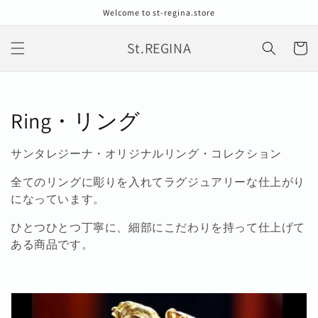
コンテン
Welcome to st-regina.store
ツに進む
カ
St.REGINA
ー
ト
コ
Ring・リング
レ
サンタレジーナ・オリジナルリング・コレクション
ク
全てのリングに彫りを入れてラグジュアリーな仕上がり
シ
になっています。
ョ
ひとつひとつ丁寧に、細部にこだわりを持って仕上げて
ある商品です。
ン
: