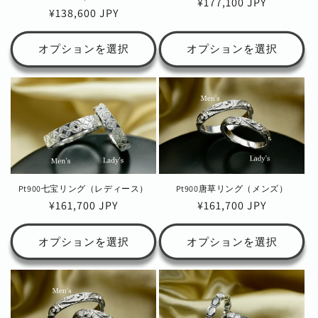
通
¥177,100 JPY
通
¥138,600 JPY
常
常
価
価
オプションを選択
オプションを選択
格
格
Pt900七宝リング（レディース）
Pt900唐草リング（メンズ）
通
¥161,700 JPY
通
¥161,700 JPY
常
常
価
価
オプションを選択
オプションを選択
格
格